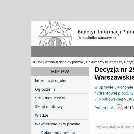
BIP PW
/
Wewnętrzne akty prawne
/
Dokumenty Rektora PW
/
Decyzj
Decyzja nr 2
BIP PW
Warszawskiej
Informacje ogólne
w sprawie uruchomieni
Ogłoszenia
hydrantowej p.poż. 
Struktura uczelni
ul. Noakowskiego 18/
Skład osobowy
Pobierz plik
pdf 18
Władze
Wewnętrzne akty prawne
Wytworzył(a): JM Rektor P
Dokumenty ogólne