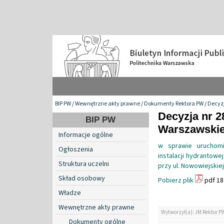
BIP PW
/
Wewnętrzne akty prawne
/
Dokumenty Rektora PW
/
Decyzj
Decyzja nr 2
BIP PW
Warszawskiej
Informacje ogólne
w sprawie uruchomie
Ogłoszenia
instalacji hydrantow
Struktura uczelni
przy ul. Nowowiejskiej
Skład osobowy
Pobierz plik
pdf 18
Władze
Wewnętrzne akty prawne
Wytworzył(a): JM Rektor P
Dokumenty ogólne