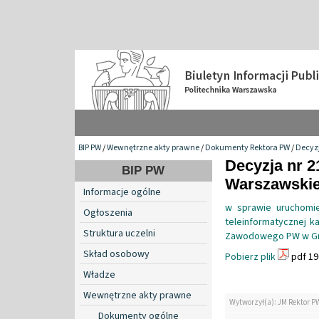
BIP PW
/
Wewnętrzne akty prawne
/
Dokumenty Rektora PW
/
Decyzj
Decyzja nr 2
BIP PW
Warszawskiej
Informacje ogólne
w sprawie uruchomie
Ogłoszenia
teleinformatycznej k
Struktura uczelni
Zawodowego PW w Gma
Skład osobowy
Pobierz plik
pdf 19
Władze
Wewnętrzne akty prawne
Wytworzył(a): JM Rektor P
Dokumenty ogólne