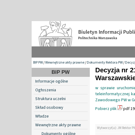
BIP PW
/
Wewnętrzne akty prawne
/
Dokumenty Rektora PW
/
Decyzj
Decyzja nr 2
BIP PW
Warszawskiej
Informacje ogólne
w sprawie uruchomie
Ogłoszenia
teleinformatycznej k
Struktura uczelni
Zawodowego PW w Gma
Skład osobowy
Pobierz plik
pdf 19
Władze
Wewnętrzne akty prawne
Wytworzył(a): JM Rektor P
Dokumenty ogólne