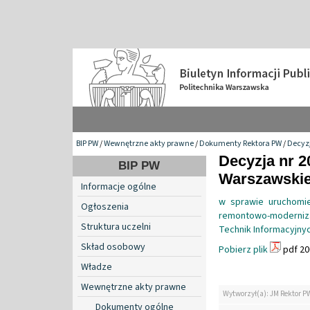
BIP PW
/
Wewnętrzne akty prawne
/
Dokumenty Rektora PW
/
Decyzj
Decyzja nr 2
BIP PW
Warszawskiej
Informacje ogólne
w sprawie uruchomie
Ogłoszenia
remontowo-modernizac
Struktura uczelni
Technik Informacyjny
Skład osobowy
Pobierz plik
pdf 20
Władze
Wewnętrzne akty prawne
Wytworzył(a): JM Rektor P
Dokumenty ogólne