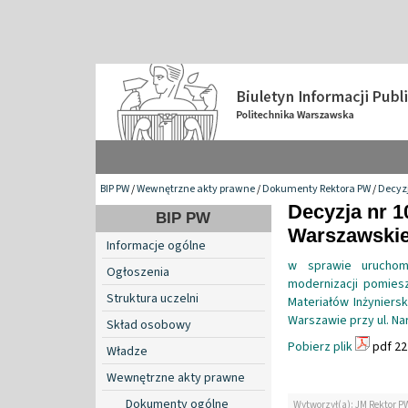
BIP PW
/
Wewnętrzne akty prawne
/
Dokumenty Rektora PW
/
Decyzj
Decyzja nr 1
BIP PW
Warszawskiej
Informacje ogólne
w sprawie uruchomi
Ogłoszenia
modernizacji pomies
Struktura uczelni
Materiałów Inżyniersk
Warszawie przy ul. Na
Skład osobowy
Pobierz plik
pdf 22
Władze
Wewnętrzne akty prawne
Dokumenty ogólne
Wytworzył(a): JM Rektor P