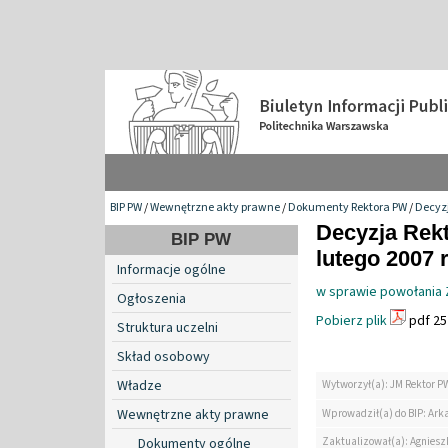
BIP PW
/
Wewnętrzne akty prawne
/
Dokumenty Rektora PW
/
Decyzj
Decyzja Rekt
BIP PW
lutego 2007 r
Informacje ogólne
w sprawie powołania 
Ogłoszenia
Pobierz plik
pdf 25
Struktura uczelni
Skład osobowy
Władze
Wytworzył(a): JM Rektor P
Wewnętrzne akty prawne
Wprowadził(a) do BIP: Ark
Zaktualizował(a): Agniesz
Dokumenty ogólne