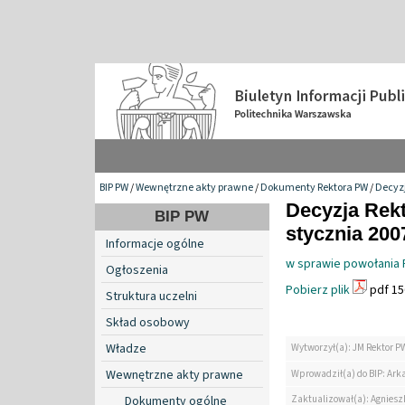
BIP PW
/
Wewnętrzne akty prawne
/
Dokumenty Rektora PW
/
Decyzj
Decyzja Rekt
BIP PW
stycznia 2007
Informacje ogólne
w sprawie powołania 
Ogłoszenia
Pobierz plik
pdf 15
Struktura uczelni
Skład osobowy
Władze
Wytworzył(a): JM Rektor P
Wewnętrzne akty prawne
Wprowadził(a) do BIP: Ark
Zaktualizował(a): Agniesz
Dokumenty ogólne