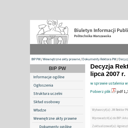
BIP PW
/
Wewnętrzne akty prawne
/
Dokumenty Rektora PW
/
Decyzj
Decyzja Rekt
BIP PW
lipca 2007 r.
Informacje ogólne
w sprawie ustalenia 
Ogłoszenia
Pobierz plik
pdf 1,
Struktura uczelni
Skład osobowy
Władze
Wytworzył(a): JM Rektor P
Wewnętrzne akty prawne
Wprowadził(a) do BIP: Ark
Zaktualizował(a): Agniesz
Dokumenty ogólne