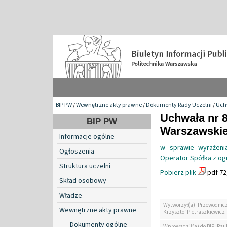
BIP PW
/
Wewnętrzne akty prawne
/
Dokumenty Rady Uczelni
/
Uch
Uchwała nr 8
BIP PW
Warszawskiej
Informacje ogólne
w sprawie wyrażeni
Ogłoszenia
Operator Spółka z og
Struktura uczelni
Pobierz plik
pdf 72
Skład osobowy
Władze
Wytworzył(a): Przewodnicz
Wewnętrzne akty prawne
Krzysztof Pietraszkiewicz
Dokumenty ogólne
Wprowadził(a) do BIP: Pau