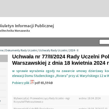
wne
/
Dokumenty Rady Uczelni
/
Uchwały Rady Uczelni
/
2024 - II
Uchwała nr 77/II/2024 Rady Uczelni Pol
Warszawskiej z dnia 18 kwietnia 2024 r
w sprawie wyrażenia zgody na zawarcie umowy dzierżawy kon
elewacji Domu Studenckiego „Riviera” przy ul. Waryńskiego 12 w
Pobierz plik
pdf 65,59 kB
Wytworzył(a): Przewodniczący Rady Uczelni - mgr
w dniu: 18.04.2024
e
Krzysztof Pietraszkiewicz
Wprowadził(a) do BIP: Paula Kruza
w dniu: 19.04.2024 07:31