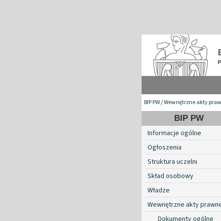
BIP PW
/
Wewnętrzne akty pra
BIP PW
Informacje ogólne
Ogłoszenia
Struktura uczelni
Skład osobowy
Władze
Wewnętrzne akty prawn
Dokumenty ogólne