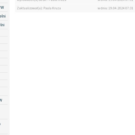
PW
Zaktualizował(a): Paula Kruza
w dniu: 19.04.2024 07:31
lni
lni
W
a