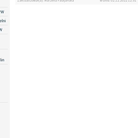
Zaktualizował(a): Marzena Fabijańska
w dniu: 02.12.2022 12:51
PW
lni
W
lin