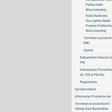
Politechniki
Warszawskiej
Rada Naukowa
Dyscypliny Nauki
Prawne Politechni
Warszawskiej
Terminarz posied
RND
Opinie
Dokumenty Kanclerz
PW
Dokumenty Prorekto
ds. Filii w Płocku
Regulaminy
Sprawozdania
Informacje Prorektorów
Terminarze posiedzeń i
składy Rad Wydziałów