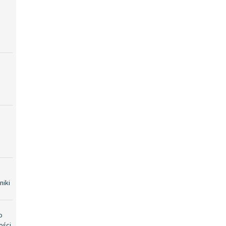
niki
o
ości