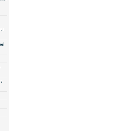
ki
zeń
a
ra