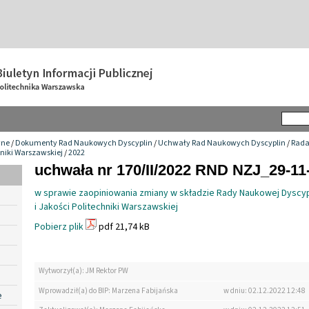
wne
/
Dokumenty Rad Naukowych Dyscyplin
/
Uchwały Rad Naukowych Dyscyplin
/
Rada
hniki Warszawskiej
/
2022
uchwała nr 170/II/2022 RND NZJ_29-11
w sprawie zaopiniowania zmiany w składzie Rady Naukowej Dyscyp
i Jakości Politechniki Warszawskiej
Pobierz plik
pdf 21,74 kB
Wytworzył(a): JM Rektor PW
Wprowadził(a) do BIP: Marzena Fabijańska
w dniu: 02.12.2022 12:48
e