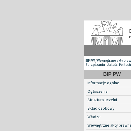
BIP PW
/
Wewnętrzne akty pra
Zarządzaniu i Jakości Politec
BIP PW
Informacje ogólne
Ogłoszenia
Struktura uczelni
Skład osobowy
Władze
Wewnętrzne akty prawn