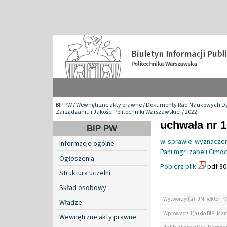
BIP PW
/
Wewnętrzne akty prawne
/
Dokumenty Rad Naukowych Dy
Zarządzaniu i Jakości Politechniki Warszawskiej
/
2022
uchwała nr 1
BIP PW
w sprawie wyznaczen
Informacje ogólne
Pani mgr Izabeli Cimo
Ogłoszenia
Pobierz plik
pdf 30
Struktura uczelni
Skład osobowy
Wytworzył(a): JM Rektor P
Władze
Wprowadził(a) do BIP: Ma
Wewnętrzne akty prawne