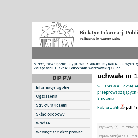
BIP PW
/
Wewnętrzne akty prawne
/
Dokumenty Rad Naukowych Dy
Zarządzaniu i Jakości Politechniki Warszawskiej
/
2022
uchwała nr 1
BIP PW
w sprawie określe
Informacje ogólne
przeprowadzających 
Ogłoszenia
Smolenia
Struktura uczelni
Pobierz plik
pdf 43
Skład osobowy
Władze
Wytworzył(a): JM Rektor P
Wewnętrzne akty prawne
Wprowadził(a) do BIP: Ma