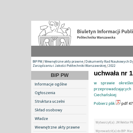
BIP PW
/
Wewnętrzne akty prawne
/
Dokumenty Rad Naukowych Dy
Zarządzaniu i Jakości Politechniki Warszawskiej
/
2022
uchwała nr 1
BIP PW
w sprawie określe
Informacje ogólne
przeprowadzających 
Ogłoszenia
Ciechańskiej
Struktura uczelni
Pobierz plik
pdf 47
Skład osobowy
Władze
Wytworzył(a): JM Rektor P
Wewnętrzne akty prawne
Wprowadził(a) do BIP: Ma