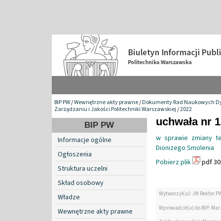
BIP PW
/
Wewnętrzne akty prawne
/
Dokumenty Rad Naukowych Dy
Zarządzaniu i Jakości Politechniki Warszawskiej
/
2022
uchwała nr 1
BIP PW
w sprawie zmiany t
Informacje ogólne
Dionizego Smolenia
Ogłoszenia
Pobierz plik
pdf 30
Struktura uczelni
Skład osobowy
Wytworzył(a): JM Rektor P
Władze
Wprowadził(a) do BIP: Ma
Wewnętrzne akty prawne