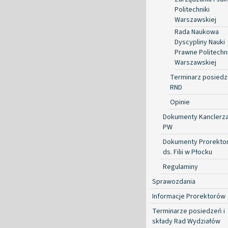
Politechniki
Warszawskiej
Rada Naukowa
Dyscypliny Nauki
Prawne Politechni
Warszawskiej
Terminarz posied
RND
Opinie
Dokumenty Kanclerz
PW
Dokumenty Prorekto
ds. Filii w Płocku
Regulaminy
Sprawozdania
Informacje Prorektorów
Terminarze posiedzeń i
składy Rad Wydziałów