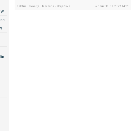
Zaktualizował(a): Marzena Fabijańska
w dniu: 31.03.2022 14:26
PW
lni
W
lin