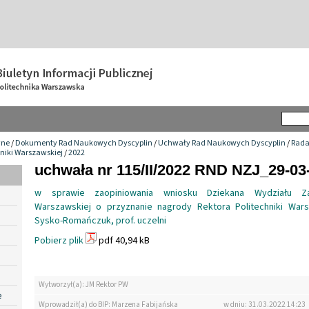
wne
/
Dokumenty Rad Naukowych Dyscyplin
/
Uchwały Rad Naukowych Dyscyplin
/
Rada
hniki Warszawskiej
/
2022
uchwała nr 115/II/2022 RND NZJ_29-03
w sprawie zaopiniowania wniosku Dziekana Wydziału Zarz
Warszawskiej o przyznanie nagrody Rektora Politechniki Wars
Sysko-Romańczuk, prof. uczelni
Pobierz plik
pdf 40,94 kB
Wytworzył(a): JM Rektor PW
e
Wprowadził(a) do BIP: Marzena Fabijańska
w dniu: 31.03.2022 14:23