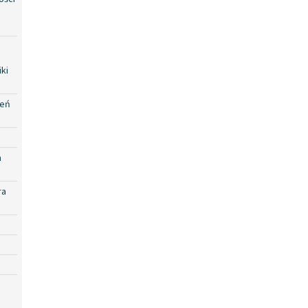
ki
zeń
a
ra