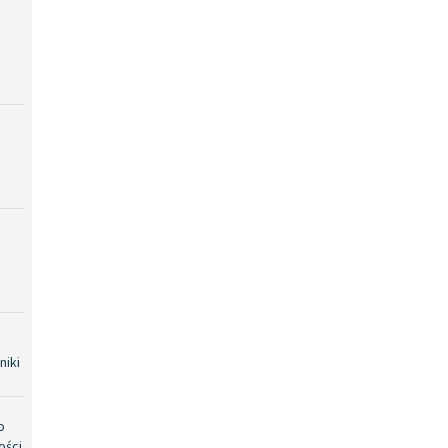
niki
o
ości