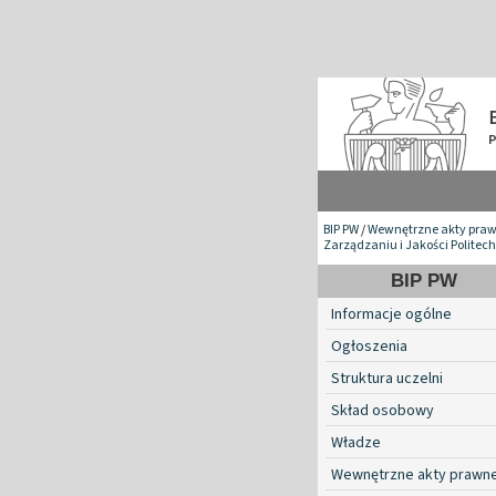
BIP PW
/
Wewnętrzne akty pra
Zarządzaniu i Jakości Politec
BIP PW
Informacje ogólne
Ogłoszenia
Struktura uczelni
Skład osobowy
Władze
Wewnętrzne akty prawn