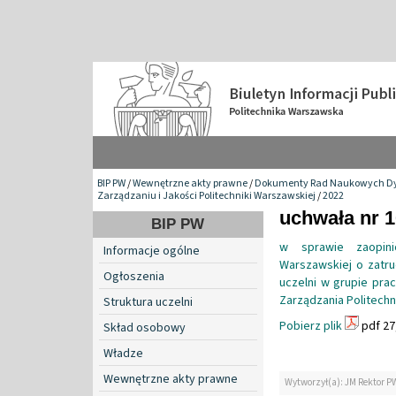
BIP PW
/
Wewnętrzne akty prawne
/
Dokumenty Rad Naukowych Dy
Zarządzaniu i Jakości Politechniki Warszawskiej
/
2022
uchwała nr 1
BIP PW
w sprawie zaopini
Informacje ogólne
Warszawskiej o zatru
Ogłoszenia
uczelni w grupie pr
Zarządzania Politechn
Struktura uczelni
Pobierz plik
pdf 27
Skład osobowy
Władze
Wewnętrzne akty prawne
Wytworzył(a): JM Rektor P