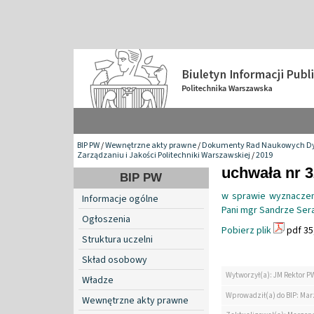
BIP PW
/
Wewnętrzne akty prawne
/
Dokumenty Rad Naukowych Dy
Zarządzaniu i Jakości Politechniki Warszawskiej
/
2019
uchwała nr 
BIP PW
w sprawie wyznaczen
Informacje ogólne
Pani mgr Sandrze Sera
Ogłoszenia
Pobierz plik
pdf 35
Struktura uczelni
Skład osobowy
Wytworzył(a): JM Rektor P
Władze
Wprowadził(a) do BIP: Ma
Wewnętrzne akty prawne