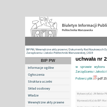
BIP PW
/
Wewnętrzne akty prawne
/
Dokumenty Rad Naukowych Dy
Zarządzaniu i Jakości Politechniki Warszawskiej
/
2019
uchwała nr 
BIP PW
w sprawie wyboru 
Informacje ogólne
Zarządzaniu i Jakości
Ogłoszenia
Pobierz plik
pdf 25
Struktura uczelni
Skład osobowy
Wytworzył(a): JM Rektor P
Władze
Wprowadził(a) do BIP: Ma
Wewnętrzne akty prawne