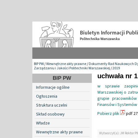
BIP PW
/
Wewnętrzne akty prawne
/
Dokumenty Rad Naukowych Dy
Zarządzaniu i Jakości Politechniki Warszawskiej
/
2019
uchwała nr 
BIP PW
w sprawie zaopini
Informacje ogólne
Warszawskiej o zatru
Ogłoszenia
grupie pracowników
Finansów i Systemów
Struktura uczelni
Pobierz plik
pdf 27
Skład osobowy
Władze
Wewnętrzne akty prawne
Wytworzył(a): JM Rektor P