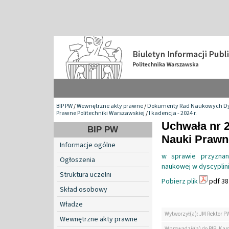
BIP PW
/
Wewnętrzne akty prawne
/
Dokumenty Rad Naukowych Dy
Prawne Politechniki Warszawskiej
/
I kadencja - 2024 r.
Uchwała nr 
BIP PW
Nauki Prawn
Informacje ogólne
w sprawie przyznan
Ogłoszenia
naukowej w dyscyplin
Struktura uczelni
Pobierz plik
pdf 38
Skład osobowy
Władze
Wytworzył(a): JM Rektor P
Wewnętrzne akty prawne
Wprowadził(a) do BIP: Kar