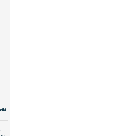
niki
o
ości