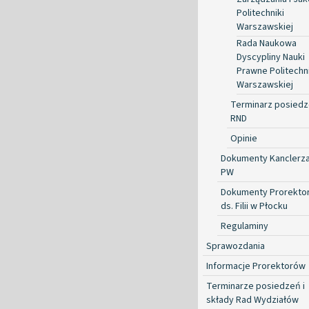
Politechniki
Warszawskiej
Rada Naukowa
Dyscypliny Nauki
Prawne Politechni
Warszawskiej
Terminarz posied
RND
Opinie
Dokumenty Kanclerz
PW
Dokumenty Prorekto
ds. Filii w Płocku
Regulaminy
Sprawozdania
Informacje Prorektorów
Terminarze posiedzeń i
składy Rad Wydziałów