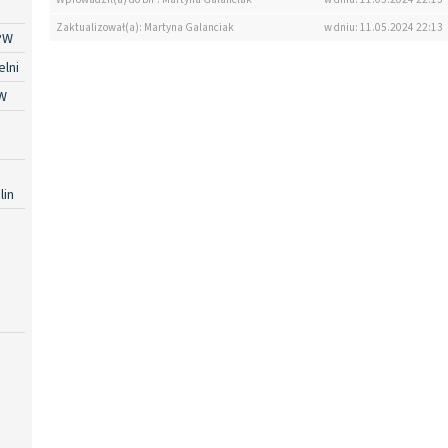
Zaktualizował(a): Martyna Galanciak
w dniu: 11.05.2024 22:13
PW
lni
W
lin