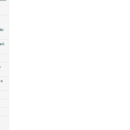
ki
zeń
a
ra