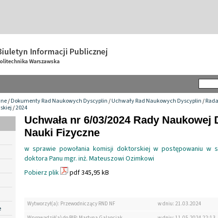
wne
/
Dokumenty Rad Naukowych Dyscyplin
/
Uchwały Rad Naukowych Dyscyplin
/
Rada
skiej
/
2024
Uchwała nr 6/03/2024 Rady Naukowej 
Nauki Fizyczne
w sprawie powołania komisji doktorskiej w postępowaniu w s
doktora Panu mgr. inż. Mateuszowi Ozimkowi
Pobierz plik
pdf 345,95 kB
Wytworzył(a): Przewodniczący RND NF
w dniu: 21.03.2024
e
Wprowadził(a) do BIP: Martyna Galanciak
w dniu: 11.05.2024 22:13