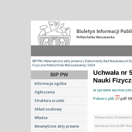
BIP PW
/
Wewnętrzne akty prawne
/
Dokumenty Rad Naukowych Dy
Fizyczne Politechniki Warszawskiej
/
2024
Uchwała nr 
BIP PW
Nauki Fizyc
Informacje ogólne
w sprawie wyznaczenia
Ogłoszenia
Pobierz plik
pdf 39
Struktura uczelni
Skład osobowy
Władze
Wytworzył(a): Przewodnic
Wewnętrzne akty prawne
Wprowadził(a) do BIP: Mar