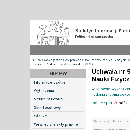
BIP PW
/
Wewnętrzne akty prawne
/
Dokumenty Rad Naukowych Dy
Fizyczne Politechniki Warszawskiej
/
2024
Uchwała nr 
BIP PW
Nauki Fizyc
Informacje ogólne
w sprawie wyznaczen
Ogłoszenia
nadania stopnia doktor
Struktura uczelni
Pobierz plik
pdf 27
Skład osobowy
Władze
Wytworzył(a): Przewodnic
Wewnętrzne akty prawne
Wprowadził(a) do BIP: Mar