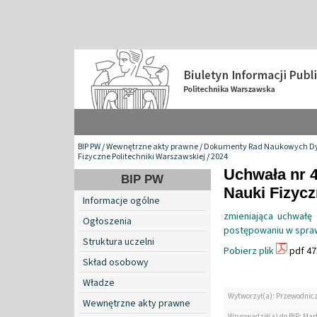
BIP PW
/
Wewnętrzne akty prawne
/
Dokumenty Rad Naukowych Dy
Fizyczne Politechniki Warszawskiej
/
2024
Uchwała nr 
BIP PW
Nauki Fizyc
Informacje ogólne
zmieniająca uchwał
Ogłoszenia
postępowaniu w sprawi
Struktura uczelni
Pobierz plik
pdf 47
Skład osobowy
Władze
Wytworzył(a): Przewodnic
Wewnętrzne akty prawne
Wprowadził(a) do BIP: Mar