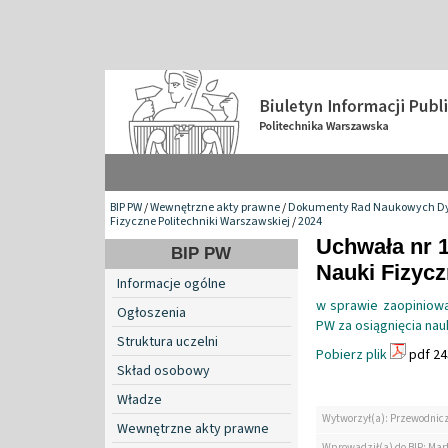
BIP PW
/
Wewnętrzne akty prawne
/
Dokumenty Rad Naukowych Dy
Fizyczne Politechniki Warszawskiej
/
2024
Uchwała nr 
BIP PW
Nauki Fizyc
Informacje ogólne
w sprawie zaopiniowa
Ogłoszenia
PW za osiągnięcia nau
Struktura uczelni
Pobierz plik
pdf 24
Skład osobowy
Władze
Wytworzył(a): Przewodnic
Wewnętrzne akty prawne
Wprowadził(a) do BIP: Mar