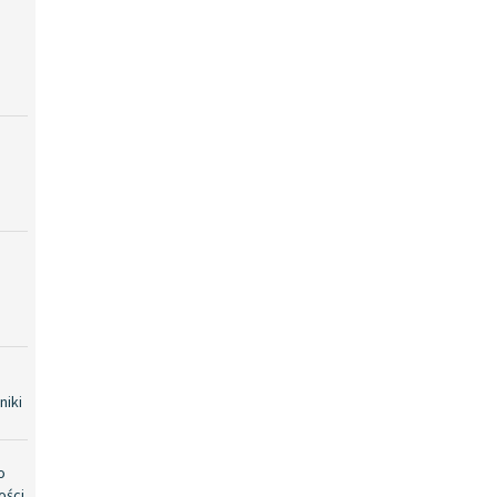
niki
o
ości