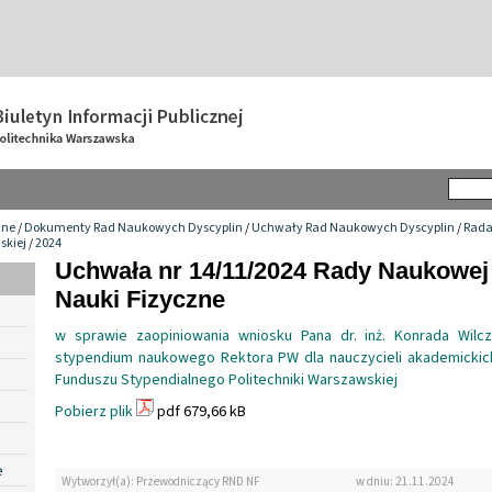
wne
/
Dokumenty Rad Naukowych Dyscyplin
/
Uchwały Rad Naukowych Dyscyplin
/
Rada
skiej
/
2024
Uchwała nr 14/11/2024 Rady Naukowej
Nauki Fizyczne
w sprawie zaopiniowania wniosku Pana dr. inż. Konrada Wilc
stypendium naukowego Rektora PW dla nauczycieli akademicki
Funduszu Stypendialnego Politechniki Warszawskiej
Pobierz plik
pdf 679,66 kB
e
Wytworzył(a): Przewodniczący RND NF
w dniu: 21.11.2024