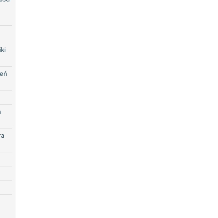
ki
zeń
a
ra