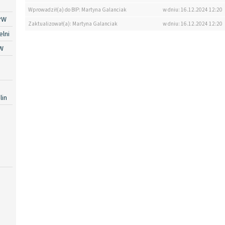
Wprowadził(a) do BIP: Martyna Galanciak
w dniu: 16.12.2024 12:20
PW
Zaktualizował(a): Martyna Galanciak
w dniu: 16.12.2024 12:20
lni
W
lin