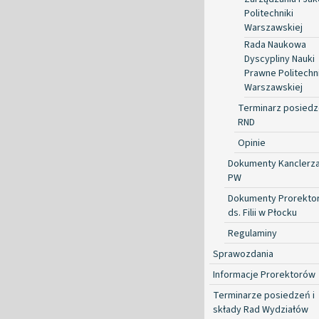
Politechniki
Warszawskiej
Rada Naukowa
Dyscypliny Nauki
Prawne Politechni
Warszawskiej
Terminarz posied
RND
Opinie
Dokumenty Kanclerz
PW
Dokumenty Prorekto
ds. Filii w Płocku
Regulaminy
Sprawozdania
Informacje Prorektorów
Terminarze posiedzeń i
składy Rad Wydziałów