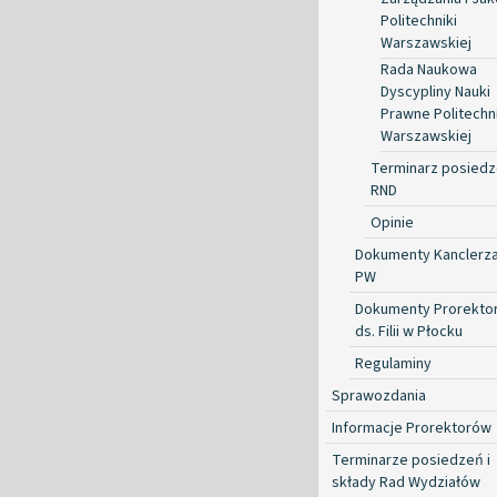
Politechniki
Warszawskiej
Rada Naukowa
Dyscypliny Nauki
Prawne Politechni
Warszawskiej
Terminarz posied
RND
Opinie
Dokumenty Kanclerz
PW
Dokumenty Prorekto
ds. Filii w Płocku
Regulaminy
Sprawozdania
Informacje Prorektorów
Terminarze posiedzeń i
składy Rad Wydziałów