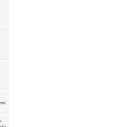
niki
o
ości