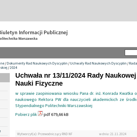
wne
/
Dokumenty Rad Naukowych Dyscyplin
/
Uchwały Rad Naukowych Dyscyplin
/
Rada
skiej
/
2024
Uchwała nr 13/11/2024 Rady Naukowej
Nauki Fizyczne
w sprawie zaopiniowania wniosku Pana dr. inż. Konrada Kwatka 
naukowego Rektora PW dla nauczycieli akademickich ze środ
Stypendialnego Politechniki Warszawskiej
Pobierz plik
pdf 679,66 kB
e
Wytworzył(a): Przewodniczący RND NF
w dniu: 21.11.2024