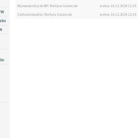
Wprowadził(a) do BIP: Martyna Galanciak
w dniu: 16.12.2024 12:19
PW
Zaktualizował(a): Martyna Galanciak
w dniu: 16.12.2024 12:19
lni
W
lin