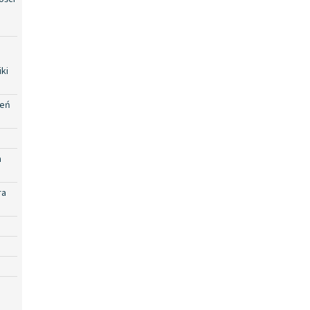
ki
zeń
a
ra