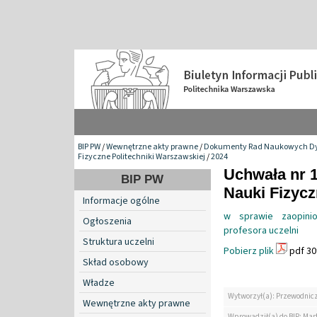
BIP PW
/
Wewnętrzne akty prawne
/
Dokumenty Rad Naukowych Dy
Fizyczne Politechniki Warszawskiej
/
2024
Uchwała nr 
BIP PW
Nauki Fizyc
Informacje ogólne
w sprawie zaopinio
Ogłoszenia
profesora uczelni
Struktura uczelni
Pobierz plik
pdf 30
Skład osobowy
Władze
Wytworzył(a): Przewodnic
Wewnętrzne akty prawne
Wprowadził(a) do BIP: Mar