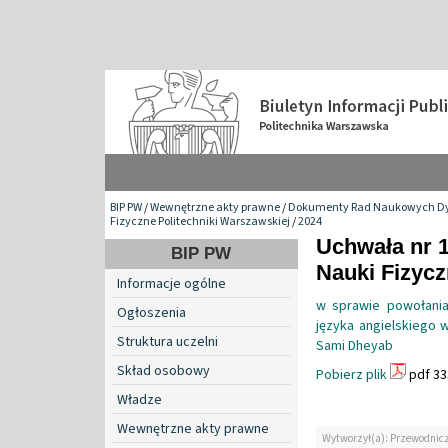
BIP PW
/
Wewnętrzne akty prawne
/
Dokumenty Rad Naukowych Dy
Fizyczne Politechniki Warszawskiej
/
2024
Uchwała nr 
BIP PW
Nauki Fizyc
Informacje ogólne
w sprawie powołania
Ogłoszenia
języka angielskiego 
Struktura uczelni
Sami Dheyab
Skład osobowy
Pobierz plik
pdf 33
Władze
Wewnętrzne akty prawne
Wytworzył(a): Przewodnic