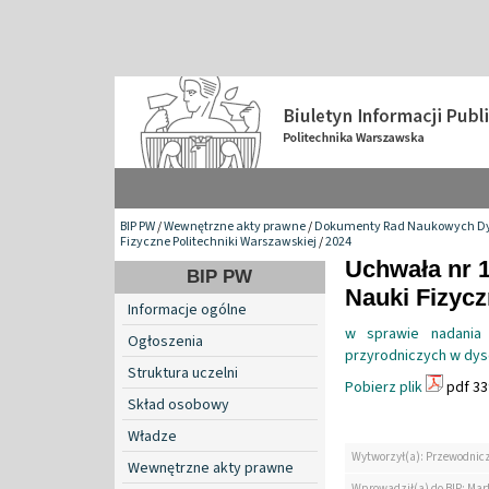
BIP PW
/
Wewnętrzne akty prawne
/
Dokumenty Rad Naukowych Dy
Fizyczne Politechniki Warszawskiej
/
2024
Uchwała nr 
BIP PW
Nauki Fizyc
Informacje ogólne
w sprawie nadania 
Ogłoszenia
przyrodniczych w dyscy
Struktura uczelni
Pobierz plik
pdf 33
Skład osobowy
Władze
Wytworzył(a): Przewodnic
Wewnętrzne akty prawne
Wprowadził(a) do BIP: Mar