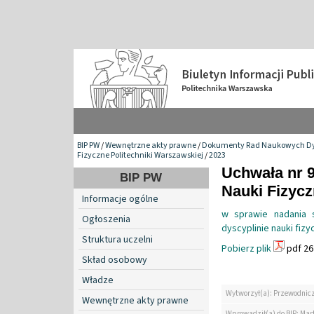
BIP PW
/
Wewnętrzne akty prawne
/
Dokumenty Rad Naukowych Dy
Fizyczne Politechniki Warszawskiej
/
2023
Uchwała nr 
BIP PW
Nauki Fizyc
Informacje ogólne
w sprawie nadania s
Ogłoszenia
dyscyplinie nauki fizy
Struktura uczelni
Pobierz plik
pdf 26
Skład osobowy
Władze
Wytworzył(a): Przewodnic
Wewnętrzne akty prawne
Wprowadził(a) do BIP: Mar