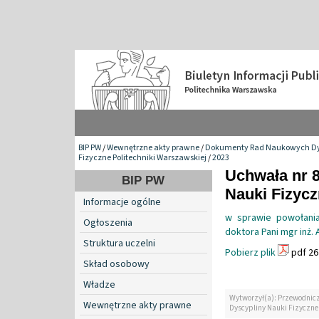
BIP PW
/
Wewnętrzne akty prawne
/
Dokumenty Rad Naukowych Dy
Fizyczne Politechniki Warszawskiej
/
2023
Uchwała nr 
BIP PW
Nauki Fizyc
Informacje ogólne
w sprawie powołania
Ogłoszenia
doktora Pani mgr inż. 
Struktura uczelni
Pobierz plik
pdf 26
Skład osobowy
Władze
Wytworzył(a): Przewodnic
Wewnętrzne akty prawne
Dyscypliny Nauki Fizyczne