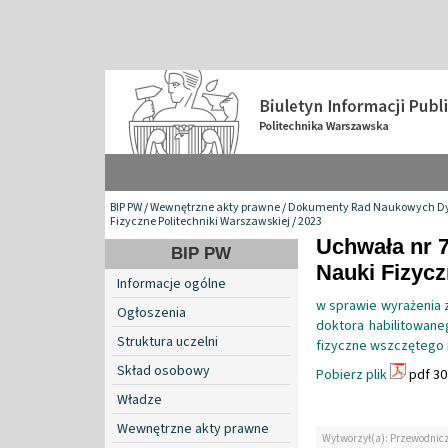
BIP PW
/
Wewnętrzne akty prawne
/
Dokumenty Rad Naukowych Dy
Fizyczne Politechniki Warszawskiej
/
2023
Uchwała nr 
BIP PW
Nauki Fizyc
Informacje ogólne
w sprawie wyrażenia 
Ogłoszenia
doktora habilitowane
Struktura uczelni
fizyczne wszczętego n
Skład osobowy
Pobierz plik
pdf 30
Władze
Wewnętrzne akty prawne
Wytworzył(a): Przewodnic