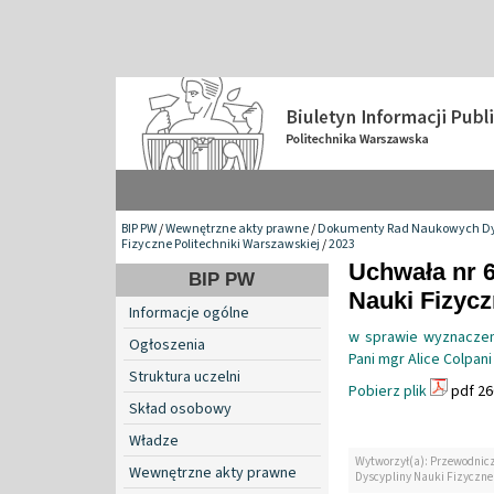
BIP PW
/
Wewnętrzne akty prawne
/
Dokumenty Rad Naukowych Dy
Fizyczne Politechniki Warszawskiej
/
2023
Uchwała nr 
BIP PW
Nauki Fizyc
Informacje ogólne
w sprawie wyznaczen
Ogłoszenia
Pani mgr Alice Colpani
Struktura uczelni
Pobierz plik
pdf 26
Skład osobowy
Władze
Wytworzył(a): Przewodnic
Wewnętrzne akty prawne
Dyscypliny Nauki Fizyczne