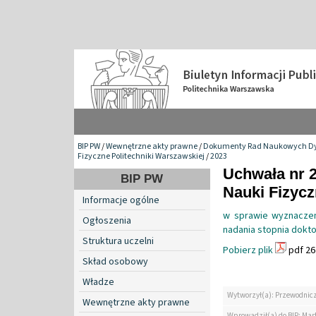
BIP PW
/
Wewnętrzne akty prawne
/
Dokumenty Rad Naukowych Dy
Fizyczne Politechniki Warszawskiej
/
2023
Uchwała nr 
BIP PW
Nauki Fizyc
Informacje ogólne
w sprawie wyznaczen
Ogłoszenia
nadania stopnia dokto
Struktura uczelni
Pobierz plik
pdf 26
Skład osobowy
Władze
Wytworzył(a): Przewodnic
Wewnętrzne akty prawne
Wprowadził(a) do BIP: Mar