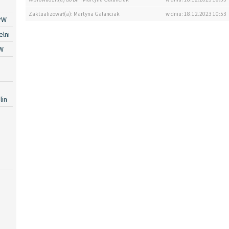
Zaktualizował(a): Martyna Galanciak
w dniu: 18.12.2023 10:53
PW
lni
W
lin