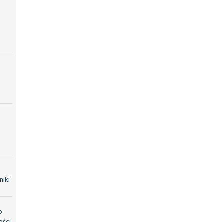
niki
o
ości