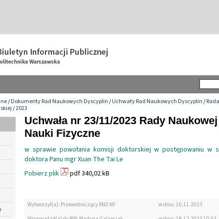
wne
/
Dokumenty Rad Naukowych Dyscyplin
/
Uchwały Rad Naukowych Dyscyplin
/
Rada
skiej
/
2023
Uchwała nr 23/11/2023 Rady Naukowej
Nauki Fizyczne
w sprawie powołania komisji doktorskiej w postępowaniu w s
doktora Panu mgr Xuan The Tai Le
Pobierz plik
pdf 340,02 kB
Wytworzył(a): Przewodniczący RND NF
w dniu: 16.11.2023
e
Wprowadził(a) do BIP: Martyna Galanciak
w dniu: 18.12.2023 10:53