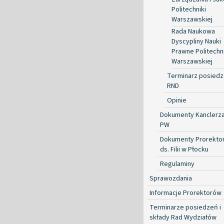
Politechniki
Warszawskiej
Rada Naukowa
Dyscypliny Nauki
Prawne Politechni
Warszawskiej
Terminarz posied
RND
Opinie
Dokumenty Kanclerz
PW
Dokumenty Prorekto
ds. Filii w Płocku
Regulaminy
Sprawozdania
Informacje Prorektorów
Terminarze posiedzeń i
składy Rad Wydziałów