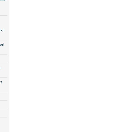
ki
zeń
a
ra