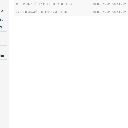
Wprowadził(a) do BIP: Martyna Galanciak
w dniu: 30.05.2023 10:23
PW
Zaktualizował(a): Martyna Galanciak
w dniu: 30.05.2023 10:23
lni
W
lin