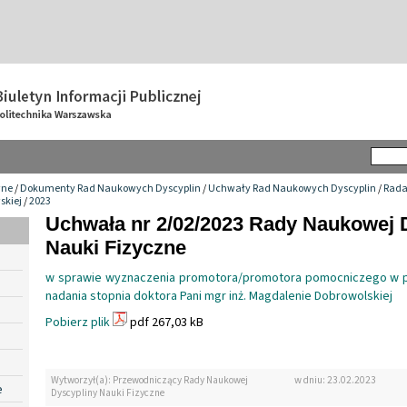
wne
/
Dokumenty Rad Naukowych Dyscyplin
/
Uchwały Rad Naukowych Dyscyplin
/
Rada
skiej
/
2023
Uchwała nr 2/02/2023 Rady Naukowej 
Nauki Fizyczne
w sprawie wyznaczenia promotora/promotora pomocniczego w 
nadania stopnia doktora Pani mgr inż. Magdalenie Dobrowolskiej
Pobierz plik
pdf 267,03 kB
Wytworzył(a): Przewodniczący Rady Naukowej
w dniu: 23.02.2023
e
Dyscypliny Nauki Fizyczne