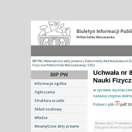
BIP PW
/
Wewnętrzne akty prawne
/
Dokumenty Rad Naukowych Dy
Fizyczne Politechniki Warszawskiej
/
2021
Uchwała nr 
BIP PW
Nauki Fizyc
Informacje ogólne
w sprawie wyznaczen
Ogłoszenia
nadania stopnia dokto
Struktura uczelni
Pobierz plik
pdf 33
Skład osobowy
Władze
Wytworzył(a): Przewodnic
Wewnętrzne akty prawne
Dyscypliny Nauki Fizyczne