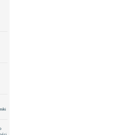
niki
o
ości