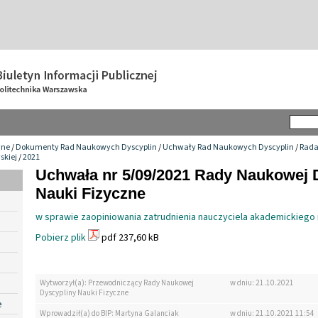
wne
/
Dokumenty Rad Naukowych Dyscyplin
/
Uchwały Rad Naukowych Dyscyplin
/
Rada
skiej
/
2021
Uchwała nr 5/09/2021 Rady Naukowej 
Nauki Fizyczne
w sprawie zaopiniowania zatrudnienia nauczyciela akademickiego 
Pobierz plik
pdf 237,60 kB
Wytworzył(a): Przewodniczący Rady Naukowej
w dniu: 21.10.2021
Dyscypliny Nauki Fizyczne
e
Wprowadził(a) do BIP: Martyna Galanciak
w dniu: 21.10.2021 11:54