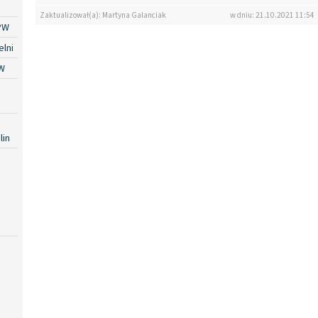
Zaktualizował(a): Martyna Galanciak
w dniu: 21.10.2021 11:54
PW
lni
W
lin