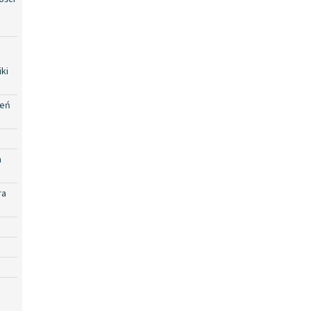
ki
zeń
a
ra