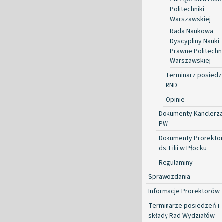
Politechniki
Warszawskiej
Rada Naukowa
Dyscypliny Nauki
Prawne Politechni
Warszawskiej
Terminarz posied
RND
Opinie
Dokumenty Kanclerz
PW
Dokumenty Prorekto
ds. Filii w Płocku
Regulaminy
Sprawozdania
Informacje Prorektorów
Terminarze posiedzeń i
składy Rad Wydziałów