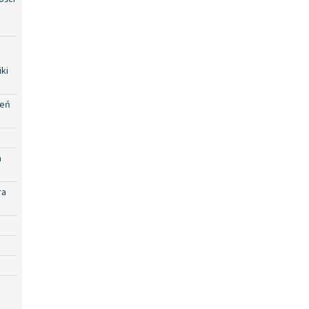
ki
zeń
a
ra