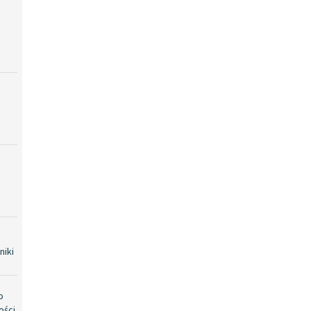
niki
o
ości