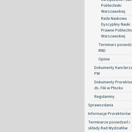
Politechniki
Warszawskiej
Rada Naukowa
Dyscypliny Nauki
Prawne Politechni
Warszawskiej
Terminarz posied
RND
Opinie
Dokumenty Kanclerz
PW
Dokumenty Prorekto
ds. Filii w Płocku
Regulaminy
Sprawozdania
Informacje Prorektorów
Terminarze posiedzeń i
składy Rad Wydziałów