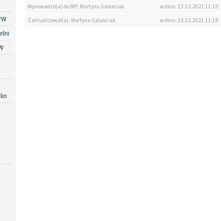
Wprowadził(a) do BIP: Martyna Galanciak
w dniu: 23.12.2021 11:19
PW
Zaktualizował(a): Martyna Galanciak
w dniu: 23.12.2021 11:19
lni
W
lin