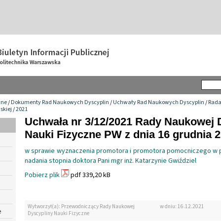
wne
/
Dokumenty Rad Naukowych Dyscyplin
/
Uchwały Rad Naukowych Dyscyplin
/
Rada
skiej
/
2021
Uchwała nr 3/12/2021 Rady Naukowej 
Nauki Fizyczne PW z dnia 16 grudnia 2
w sprawie wyznaczenia promotora i promotora pomocniczego w 
nadania stopnia doktora Pani mgr inż. Katarzynie Gwiździel
Pobierz plik
pdf 339,20 kB
Wytworzył(a): Przewodniczący Rady Naukowej
w dniu: 16.12.2021
e
Dyscypliny Nauki Fizyczne