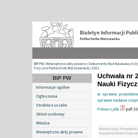
BIP PW
/
Wewnętrzne akty prawne
/
Dokumenty Rad Naukowych Dy
Fizyczne Politechniki Warszawskiej
/
2021
Uchwała nr 
BIP PW
Nauki Fizyc
Informacje ogólne
w sprawie powołania
Ogłoszenia
sprawie nadania stopni
Struktura uczelni
Pobierz plik
pdf 33
Skład osobowy
Władze
Wytworzył(a): Przewodnic
Wewnętrzne akty prawne
Dyscypliny Nauki Fizyczne