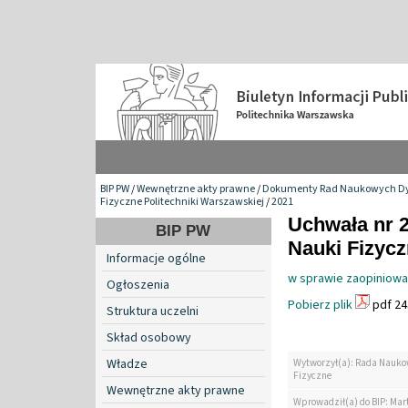
BIP PW
/
Wewnętrzne akty prawne
/
Dokumenty Rad Naukowych Dy
Fizyczne Politechniki Warszawskiej
/
2021
Uchwała nr 
BIP PW
Nauki Fizyc
Informacje ogólne
w sprawie zaopiniowa
Ogłoszenia
Pobierz plik
pdf 24
Struktura uczelni
Skład osobowy
Władze
Wytworzył(a): Rada Nauko
Fizyczne
Wewnętrzne akty prawne
Wprowadził(a) do BIP: Mar