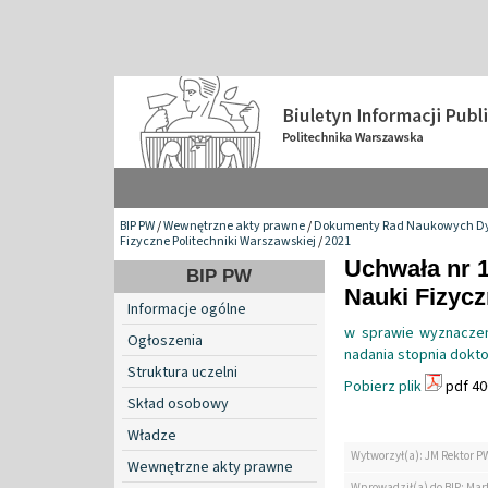
BIP PW
/
Wewnętrzne akty prawne
/
Dokumenty Rad Naukowych Dy
Fizyczne Politechniki Warszawskiej
/
2021
Uchwała nr 
BIP PW
Nauki Fizyc
Informacje ogólne
w sprawie wyznaczen
Ogłoszenia
nadania stopnia dokto
Struktura uczelni
Pobierz plik
pdf 40
Skład osobowy
Władze
Wytworzył(a): JM Rektor P
Wewnętrzne akty prawne
Wprowadził(a) do BIP: Mar