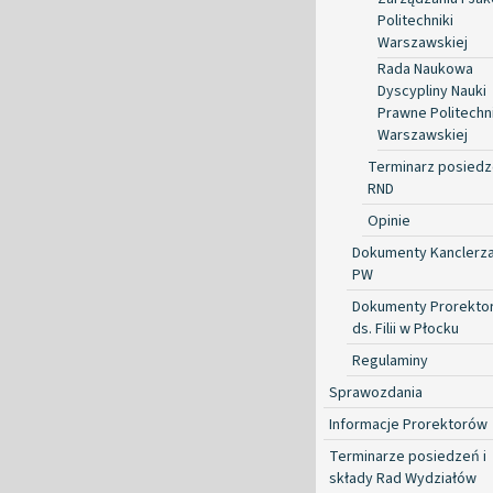
Politechniki
Warszawskiej
Rada Naukowa
Dyscypliny Nauki
Prawne Politechni
Warszawskiej
Terminarz posied
RND
Opinie
Dokumenty Kanclerz
PW
Dokumenty Prorekto
ds. Filii w Płocku
Regulaminy
Sprawozdania
Informacje Prorektorów
Terminarze posiedzeń i
składy Rad Wydziałów