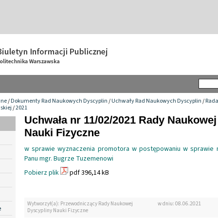
wne
/
Dokumenty Rad Naukowych Dyscyplin
/
Uchwały Rad Naukowych Dyscyplin
/
Rada
skiej
/
2021
Uchwała nr 11/02/2021 Rady Naukowej
Nauki Fizyczne
w sprawie wyznaczenia promotora w postępowaniu w sprawie n
Panu mgr. Bugrze Tuzemenowi
Pobierz plik
pdf 396,14 kB
Wytworzył(a): Przewodniczący Rady Naukowej
w dniu: 08.06.2021
e
Dyscypliny Nauki Fizyczne