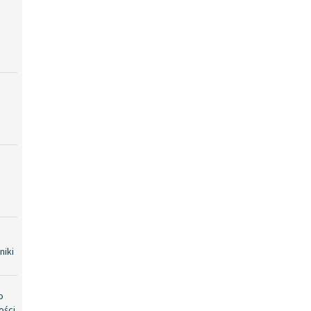
niki
o
ości