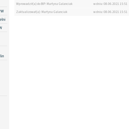
Wprowadził(a) do BIP: Martyna Galanciak
w dniu: 08.06.2021 15:51
PW
Zaktualizował(a): Martyna Galanciak
w dniu: 08.06.2021 15:51
lni
W
lin