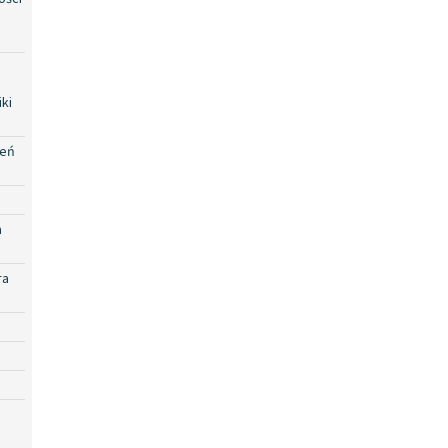
ki
zeń
a
ra