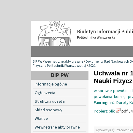
BIP PW
/
Wewnętrzne akty prawne
/
Dokumenty Rad Naukowych Dy
Fizyczne Politechniki Warszawskiej
/
2021
Uchwała nr 
BIP PW
Nauki Fizyc
Informacje ogólne
w sprawie powołania 
Ogłoszenia
powołania komisji p
Struktura uczelni
Pani mgr inż. Doroty K
Skład osobowy
Pobierz plik
pdf 34
Władze
Wewnętrzne akty prawne
Wytworzył(a): Przewodnic