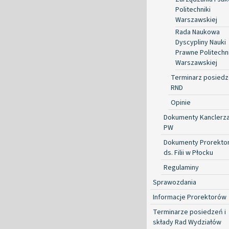
Politechniki
Warszawskiej
Rada Naukowa
Dyscypliny Nauki
Prawne Politechni
Warszawskiej
Terminarz posied
RND
Opinie
Dokumenty Kanclerz
PW
Dokumenty Prorekto
ds. Filii w Płocku
Regulaminy
Sprawozdania
Informacje Prorektorów
Terminarze posiedzeń i
składy Rad Wydziałów