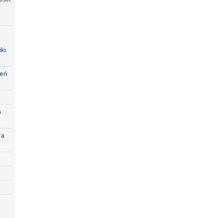
ki
zeń
a
ra