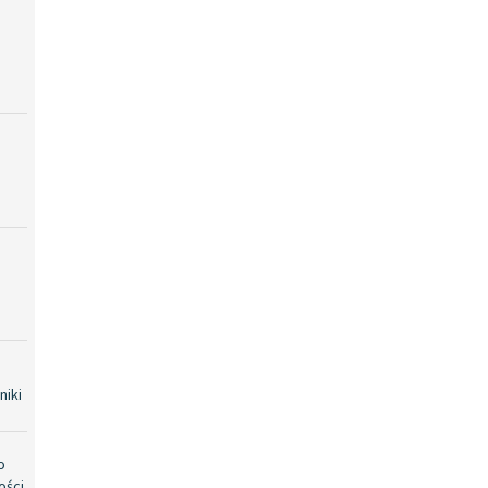
niki
o
ości