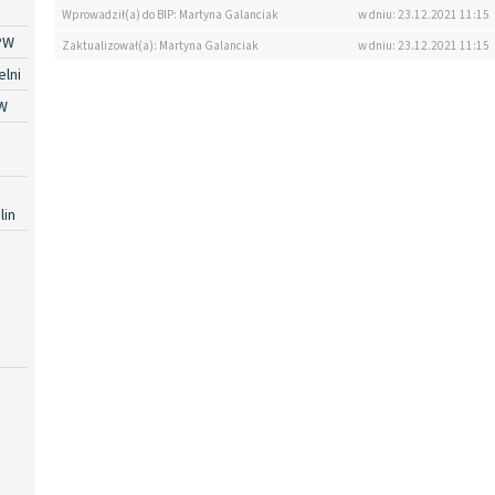
Wprowadził(a) do BIP: Martyna Galanciak
w dniu: 23.12.2021 11:15
PW
Zaktualizował(a): Martyna Galanciak
w dniu: 23.12.2021 11:15
lni
W
lin