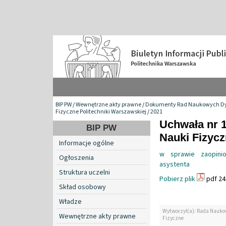
BIP PW
/
Wewnętrzne akty prawne
/
Dokumenty Rad Naukowych Dy
Fizyczne Politechniki Warszawskiej
/
2021
Uchwała nr 
BIP PW
Nauki Fizyc
Informacje ogólne
w sprawie zaopinio
Ogłoszenia
asystenta
Struktura uczelni
Pobierz plik
pdf 24
Skład osobowy
Władze
Wytworzył(a): Rada Nauko
Wewnętrzne akty prawne
Fizyczne