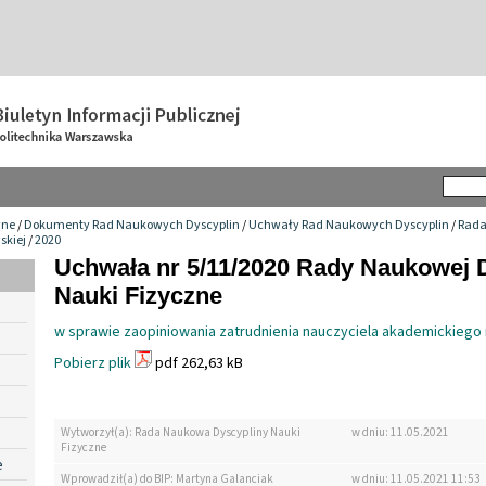
wne
/
Dokumenty Rad Naukowych Dyscyplin
/
Uchwały Rad Naukowych Dyscyplin
/
Rada
skiej
/
2020
Uchwała nr 5/11/2020 Rady Naukowej 
Nauki Fizyczne
w sprawie zaopiniowania zatrudnienia nauczyciela akademickiego 
Pobierz plik
pdf 262,63 kB
Wytworzył(a): Rada Naukowa Dyscypliny Nauki
w dniu: 11.05.2021
Fizyczne
e
Wprowadził(a) do BIP: Martyna Galanciak
w dniu: 11.05.2021 11:53