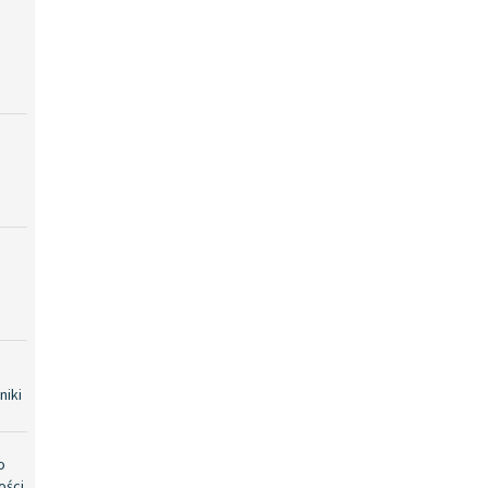
niki
o
ości