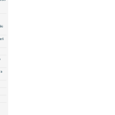
ki
zeń
a
ra