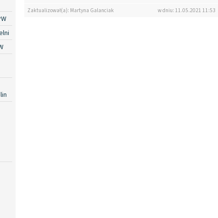
Zaktualizował(a): Martyna Galanciak
w dniu: 11.05.2021 11:53
PW
lni
W
lin