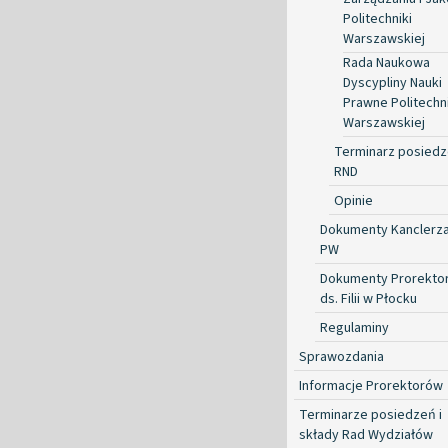
Politechniki
Warszawskiej
Rada Naukowa
Dyscypliny Nauki
Prawne Politechni
Warszawskiej
Terminarz posied
RND
Opinie
Dokumenty Kanclerz
PW
Dokumenty Prorekto
ds. Filii w Płocku
Regulaminy
Sprawozdania
Informacje Prorektorów
Terminarze posiedzeń i
składy Rad Wydziałów